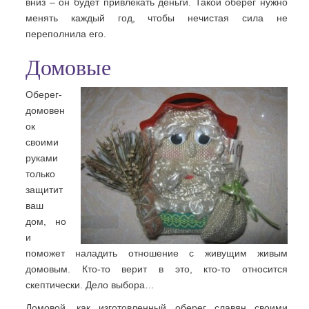
вниз – он будет привлекать деньги. Такой оберег нужно
менять каждый год, чтобы нечистая сила не
переполнила его.
Домовые
Оберег-
домовен
ок
своими
руками
только
защитит
ваш
дом, но
и
поможет наладить отношение с живущим живым
домовым. Кто-то верит в это, кто-то относится
скептически. Дело выбора…
Домовой, как изготовленный оберег славян своими