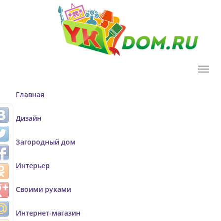
T
o
g
Главная
g
l
Дизайн
e
n
Загородный дом
a
v
Интерьер
i
g
Своими руками
a
t
Интернет-магазин
i