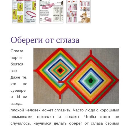
Обереги от сглаза
Сглаза,
порчи
боятся
все.
Даже те,
кто не
суевере
н. И не
всегда
плохой человек может сглазить. Часто люди с хорошими
помыслами похвалят и сглазят. Чтобы этого не
случилось, научимся делать оберег от сглаза своими