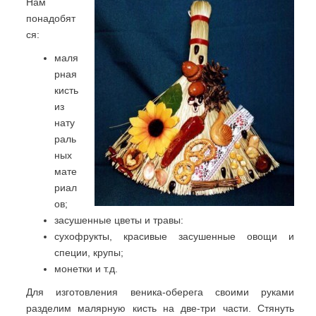
Нам
понадобят
ся:
маля
рная
кисть
из
нату
раль
ных
мате
риал
ов;
засушенные цветы и травы:
сухофрукты, красивые засушенные овощи и
специи, крупы;
монетки и т.д.
Для изготовления веника-оберега своими руками
разделим малярную кисть на две-три части. Стянуть