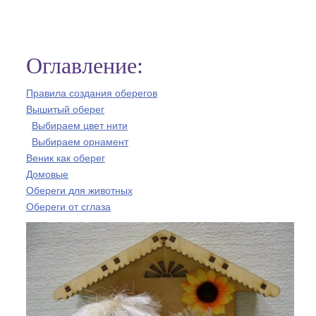
Оглавление:
Правила создания оберегов
Вышитый оберег
Выбираем цвет нити
Выбираем орнамент
Веник как оберег
Домовые
Обереги для животных
Обереги от сглаза