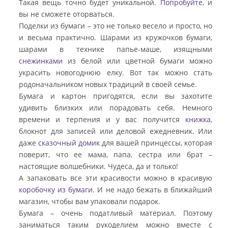
Такая вещь точно будет уникальной.
Попробуйте
, и
вы не сможете оторваться.
Поделки из бумаги – это не только весело и просто, но
и весьма практично. Шарами из кружочков бумаги,
шарами в технике папье-маше, изящными
снежинками
из белой или цветной бумаги можно
украсить новогоднюю елку. Вот так можно стать
родоначальником новых традиций в своей семье.
Бумага и картон пригодятся, если вы захотите
удивить близких или порадовать себя. Немного
времени и терпения и у вас получится
книжка
,
блокнот для записей или деловой ежедневник. Или
даже
сказочный домик
для вашей принцессы, которая
поверит, что ее мама, папа, сестра или брат –
настоящие волшебники. Чудеса, да и только!
А запаковать все эти красивости можно в красивую
коробочку из бумаги
. И не надо бежать в ближайший
магазин, чтобы вам упаковали подарок.
Бумага – очень податливый материал. Поэтому
заниматься таким рукоделием можно вместе с