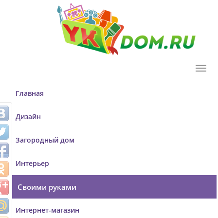
T
o
g
Главная
g
l
Дизайн
e
n
Загородный дом
a
v
Интерьер
i
g
Своими руками
a
t
Интернет-магазин
i