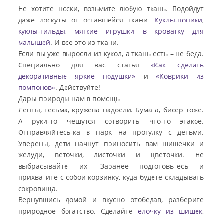
Не хотите носки, возьмите любую ткань. Подойдут
даже лоскуты от оставшейся ткани.
Куклы-попики
,
куклы-тильды
,
мягкие игрушки в кроватку для
малышей
. И все это из ткани.
Если вы уже выросли из кукол, а ткань есть – не беда.
Специально для вас статья
«Как сделать
декоративные яркие подушки»
и
«Коврики из
помпонов»
. Действуйте!
Дары природы нам в помощь
Ленты, тесьма, кружева надоели. Бумага, бисер тоже.
А руки-то чешутся сотворить что-то этакое.
Отправляйтесь-ка в парк на прогулку с детьми.
Уверены, дети начнут приносить вам шишечки и
желуди, веточки, листочки и цветочки. Не
выбрасывайте их. Заранее подготовьтесь и
прихватите с собой корзинку, куда будете складывать
сокровища.
Вернувшись домой и вкусно отобедав, разберите
природное богатство. Сделайте
елочку из шишек
,