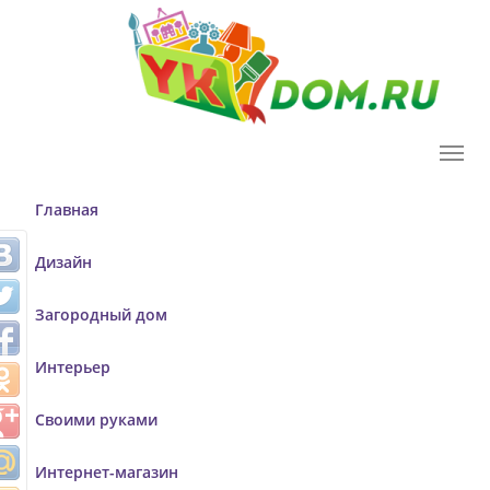
T
o
g
Главная
g
l
Дизайн
e
n
Загородный дом
a
v
Интерьер
i
g
Своими руками
a
t
Интернет-магазин
i