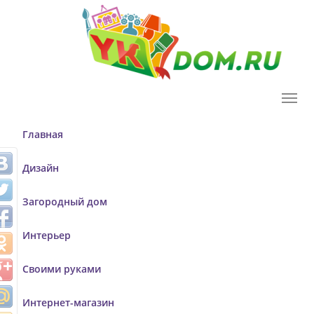
T
o
g
Главная
g
l
Дизайн
e
n
Загородный дом
a
v
Интерьер
i
g
Своими руками
a
t
Интернет-магазин
i