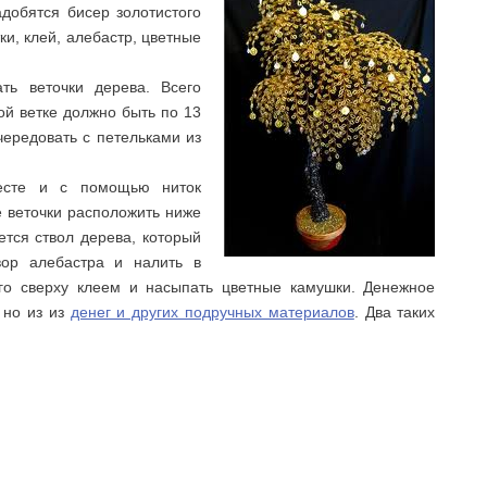
добятся бисер золотистого
ки, клей, алебастр, цветные
ь веточки дерева. Всего
ой ветке должно быть по 13
чередовать с петельками из
месте и с помощью ниток
е веточки расположить ниже
ается ствол дерева, который
твор алебастра и налить в
го сверху клеем и насыпать цветные камушки. Денежное
 но из из
денег и других подручных материалов
. Два таких