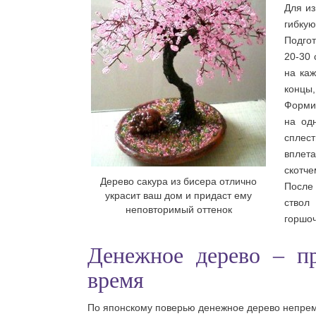
Для из
гибкую
Подгот
20-30 
на каж
концы,
Формир
на од
сплес
вплет
скотче
Дерево сакура из бисера отлично
После 
украсит ваш дом и придаст ему
ствол
неповторимый оттенок
горшоч
Денежное дерево – п
время
По японскому поверью денежное дерево непрем