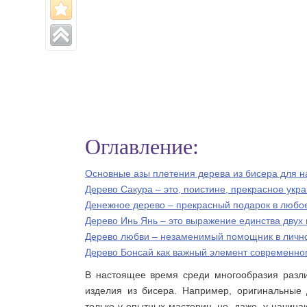
Оглавление:
Основные азы плетения дерева из бисера для 
Дерево Сакура – это, поистине, прекрасное ук
Денежное дерево – прекрасный подарок в любо
Дерево Инь Янь – это выражение единства двух
Дерево любви – незаменимый помощник в личн
Дерево Бонсай как важный элемент современно
В настоящее время среди многообразия разли
изделия из бисера. Например, оригинальные 
только у опытных мастериц, но, даже, у начина