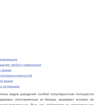
начинающих
рашение любого помещения
е время
 противоположностей
ой жизни
го интерьера
чных видов рукоделия особой популярностью пользуются
деревья, изготовленные из бисера, вызывают интерес не
ющих рукодельниц. Ведь это, действительно, увлекательное