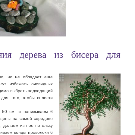
ния дерева из бисера для
во, но не обладает еще
гут избежать очевидных
одимо выбрать подходящий
 для того, чтобы сплести
е 50 см. и нанизываем 6
ещены на самой середине
, делаем из нее петельку
учиваем концы проволоки 6