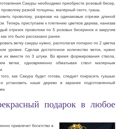
готовления Сакуры необходимо приобрести розовый бисер,
 проволоку разной толщины, малярный скотч, гуашь.
овить проволоку, разрезав на одинаковые отрезки длиной
см. Теперь приступаем к плетению цветков дерева, нанизав
дый отрезок проволоки по 5 розовых бисеринок и закрутив
 как это было рассказано ранее.
овать ветку сакуры нужно, располагая попарно по 2 цветка
ном уровне. Сделав достаточное количество веток, нужно
ти их вместе по 3 штуки. Во время формирования ствола,
аем ветки, одновременно обматывая ствол малярным
м.
того, как Сакура будет готова, следует покрасить гуашью
 и установить наше дерево в заранее подготовленный
ек.
рекрасный подарок в любое
енно привлечет богатство в