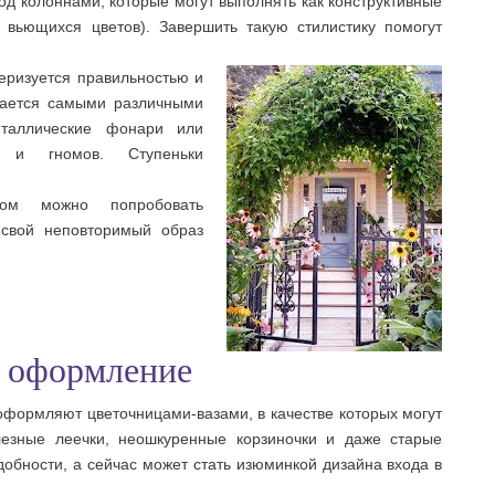
од колоннами, которые могут выполнять как конструктивные
я вьющихся цветов). Завершить такую стилистику помогут
еризуется правильностью и
шается самыми различными
еталлические фонари или
 и гномов. Ступеньки
лом можно попробовать
 свой неповторимый образ
е оформление
оформляют цветочницами-вазами, в качестве которых могут
лезные леечки, неошкуренные корзиночки и даже старые
адобности, а сейчас может стать изюминкой дизайна входа в