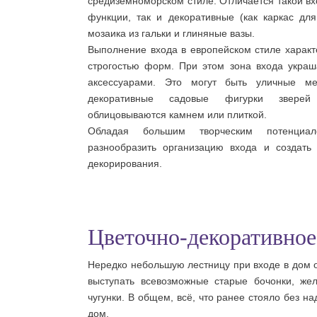
средиземноморском стиле. Отличается такой вх
функции, так и декоративные (как каркас дл
мозаика из гальки и глиняные вазы.
Выполнение входа в европейском стиле характ
строгостью форм. При этом зона входа укра
аксессуарами. Это могут быть уличные м
декоративные садовые фигурки зверей
облицовываются камнем или плиткой.
Обладая большим творческим потенциа
разнообразить организацию входа и создать
декорирования.
Цветочно-декоративно
Нередко небольшую лестницу при входе в дом 
выступать всевозможные старые бочонки, же
чугунки. В общем, всё, что ранее стояло без н
дом.