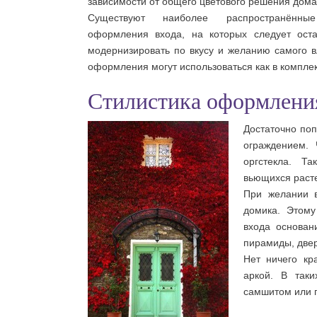
зависимости от общего цветового решения дома
Существуют наиболее распространённы
оформления входа, на которых следует ост
модернизировать по вкусу и желанию самого в
оформления могут использоваться как в комплекс
Стилистика оформления
Достаточно по
ограждением. 
оргстекла. Т
вьющихся расте
При желании 
домика. Этому
входа основан
пирамиды, двер
Нет ничего к
аркой. В так
самшитом или 