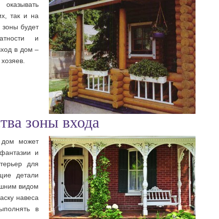
 оказывать
х, так и на
 зоны будет
атности и
вход в дом –
 хозяев.
тва зоны входа
 дом может
 фантазии и
нтерьер для
бщие детали
ешним видом
аску навеса
ыполнять в