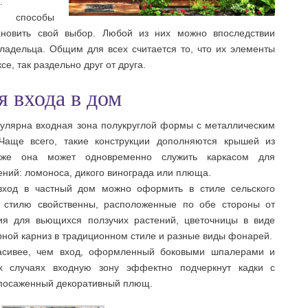
.
е способы
ановить свой выбор. Любой из них можно впоследствии
ладельца. Общим для всех считается то, что их элементы
е, так раздельно друг от друга.
 входа в дом
пулярна входная зона полукруглой формы с металлическим
Чаще всего, такие конструкции дополняются крышей из
акже она может одновременно служить каркасом для
ний: ломоноса, дикого винограда или плюща.
вход в частный дом можно оформить в стиле сельского
 стилю свойственны, расположенные по обе стороны от
ия для вьющихся ползучих растений, цветочницы в виде
ной карниз в традиционном стиле и разные виды фонарей.
расивее, чем вход, оформленный боковыми шпалерами и
их случаях входную зону эффектно подчеркнут кадки с
посаженный декоративный плющ.