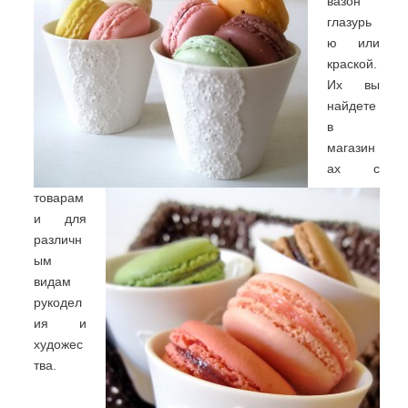
вазон
глазурь
ю или
краской.
Их вы
найдете
в
магазин
ах с
товарам
и для
различн
ым
видам
рукодел
ия и
художес
тва.