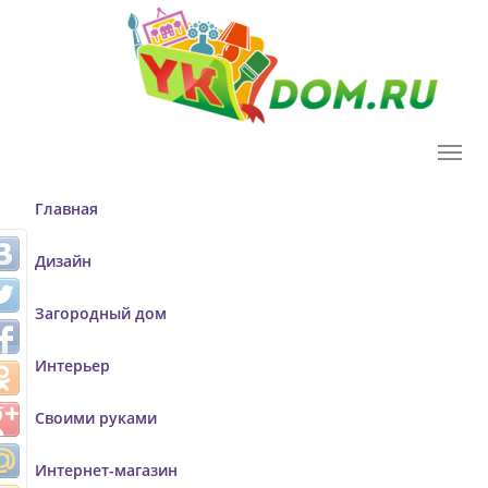
T
o
g
Главная
g
l
Дизайн
e
n
Загородный дом
a
v
Интерьер
i
g
Своими руками
a
t
Интернет-магазин
i