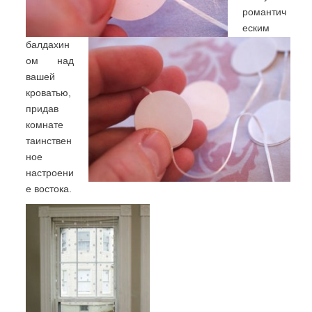
романтич
еским
балдахин
ом над
вашей
кроватью,
придав
комнате
таинствен
ное
настроени
е востока.